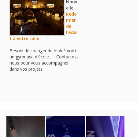
Nouv
elle
Redo
nner
de
l'écla
t à votre salle !
Besoin de changer de look ? Voici
un gymnase d'école.... Contactez-
nous pour vous accompagner
dans vos projets.