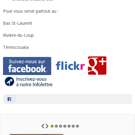
Pour vous servir partout au :
Bas St-Laurent
Rivière-du-Loup
Témiscouata
.
1
2
3
4
5
6
7